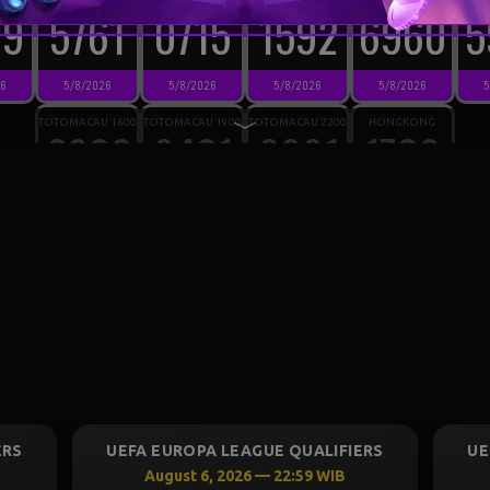
Y
CHINA
SINGAPORE
MALAYSIA
TAIWAN
99
5761
0715
1592
6960
5
26
5/8/2026
5/8/2026
5/8/2026
5/8/2026
5
TOTOMACAU 1600
TOTOMACAU 1900
TOTOMACAU 2200
HONGKONG
2900
9401
0991
1739
5/8/2026
5/8/2026
5/8/2026
5/8/2026
IFIERS
UEFA EUROPA LEAGUE QUALIFIERS
U
IB
August 7, 2026 — 00:45 WIB