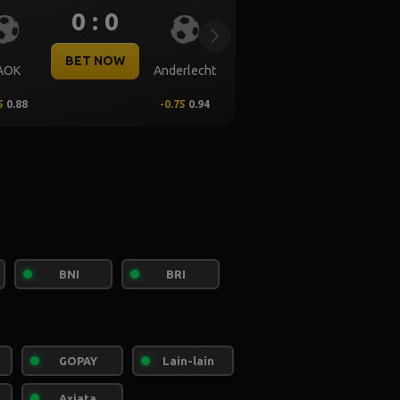
0 : 0
0 
Next
BET NOW
BET
CS
KuPS
Benfica
Universitatea
Craiova
2.25
0.72
.25
-0.97
0.25
0.79
BNI
BRI
GOPAY
Lain-lain