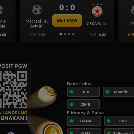
0 : 0
BET NOW
KA Sofia
PAOK
Anderlecht
0.25
-0.86
0.75
0.88
-0.75
0.94
-0
Bank Lokal
BCA
Mandiri
CIMB
E Money & Pulsa
DANA
OVO