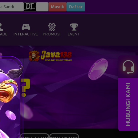
ANCARAN BERMAIN
DIHARAPKAN SELALU CLEAR CACHE ATAU MENGHA
Masuk
Daftar
ADE
INTERACTIVE
PROMOSI
EVENT