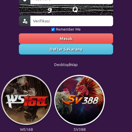
Remember Me
Masuk
Daftar Sekarang
Desktop
Wap
WS168
SV388