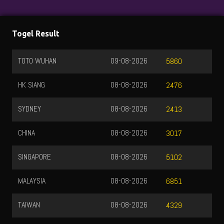
Togel Result
TOTO WUHAN
09-08-2026
5860
HK SIANG
08-08-2026
2476
SYDNEY
08-08-2026
2413
CHINA
08-08-2026
3017
SINGAPORE
08-08-2026
5102
MALAYSIA
08-08-2026
6851
TAIWAN
08-08-2026
4329