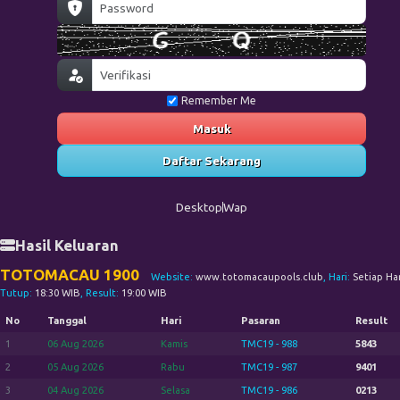
Remember Me
Masuk
Daftar Sekarang
Desktop
Wap
Hasil Keluaran
TOTOMACAU 1900
Website:
www.totomacaupools.club
, Hari:
Setiap Har
Tutup:
18:30 WIB
, Result:
19:00 WIB
No
Tanggal
Hari
Pasaran
Result
1
06 Aug 2026
Kamis
TMC19 - 988
5843
2
05 Aug 2026
Rabu
TMC19 - 987
9401
3
04 Aug 2026
Selasa
TMC19 - 986
0213