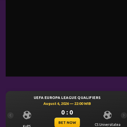
UEFA EUROPA LEAGUE QUALIFIERS
August 6, 2026 — 22:00 WIB
0 : 0
Previous
Ne
BET NOW
CS Universitatea
KuPS