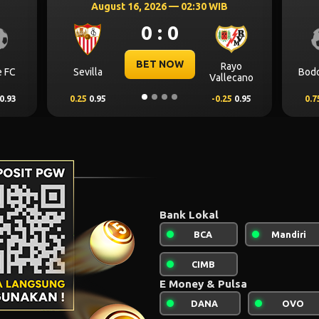
August 17, 2026 — 02:30 WIB
0 : 0
BET NOW
Kaira
afe
Celta Vigo
Osasuna
0.67
0.25
0.76
-0.25
-0.86
0.0
Bank Lokal
BCA
Mandiri
CIMB
E Money & Pulsa
DANA
OVO