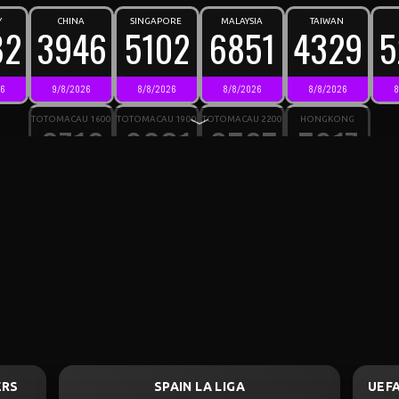
Y
CHINA
SINGAPORE
MALAYSIA
TAIWAN
82
3946
5102
6851
4329
5
26
9/8/2026
8/8/2026
8/8/2026
8/8/2026
8
TOTOMACAU 1600
TOTOMACAU 1900
TOTOMACAU 2200
HONGKONG
0712
9031
6525
5917
9/8/2026
8/8/2026
8/8/2026
8/8/2026
SPAIN LA LIGA
UEF