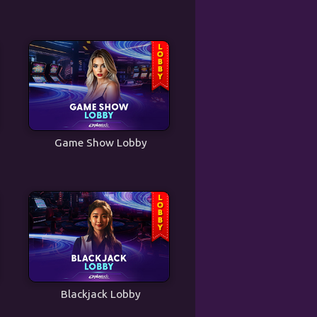
Game Show Lobby
Blackjack Lobby