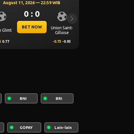
August 11, 2026 — 22:00 WIB
0 : 0
Next
BET NOW
t Almaty
Levski Sofia
(n)
0
0.76
0.00
-0.94
BNI
BRI
GOPAY
Lain-lain