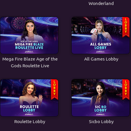
Wonderland
Mega Fire Blaze Age of the
All Games Lobby
Gods Roulette Live
Roulette Lobby
Sicbo Lobby