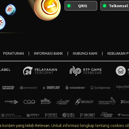
QRIS
Telkomsel
PERATURAN
|
INFORMASI BANK
|
HUBUNGI KAMI
|
KEBIJAKAN P
 konten yang lebih Relevan. Untuk informasi lengkap tentang cookies sil