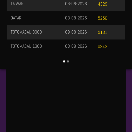
TAIWAN
08-08-2026
4329
QATAR
08-08-2026
5256
TOTOMACAU 0000
09-08-2026
5131
TOTOMACAU 1300
08-08-2026
0342