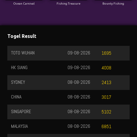
Ocean Carnival
Fishing Treasure
Bounty Fishing
Togel Result
TOTO WUHAN
09-08-2026
1695
HK SIANG
09-08-2026
4008
SYDNEY
08-08-2026
2413
CHINA
08-08-2026
3017
SINGAPORE
08-08-2026
5102
MALAYSIA
08-08-2026
6851