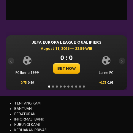
UEFA EUROPA LEAGUE QUALIFIERS
August 11, 2026 — 22:59 WIB
0 : 0
Previous
Next
BET NOW
FC Iberia 1999
Larne FC
0.75
0.89
-0.75
0.93
TENTANG KAMI
BANTUAN
PERATURAN
INFORMASI BANK
HUBUNGI KAMI
KEBIJAKAN PRIVASI