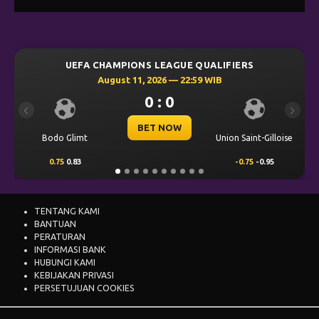
UEFA CHAMPIONS LEAGUE QUALIFIERS
August 11, 2026 — 22:59 WIB
0 : 0
Previous
Next
BET NOW
Bodo Glimt
Union Saint-Gilloise
0.75
0.83
-0.75
-0.95
TENTANG KAMI
BANTUAN
PERATURAN
INFORMASI BANK
HUBUNGI KAMI
KEBIJAKAN PRIVASI
PERSETUJUAN COOKIES