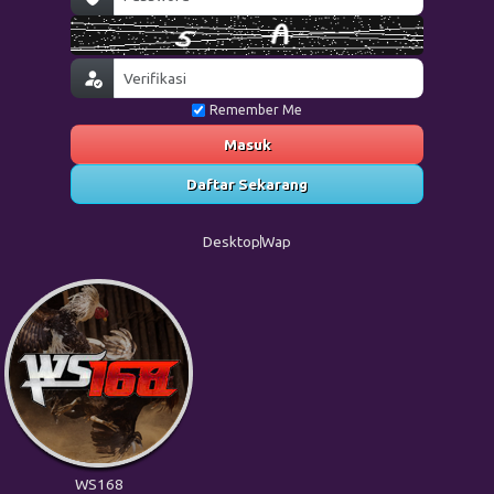
Remember Me
Masuk
Daftar Sekarang
Desktop
Wap
WS168