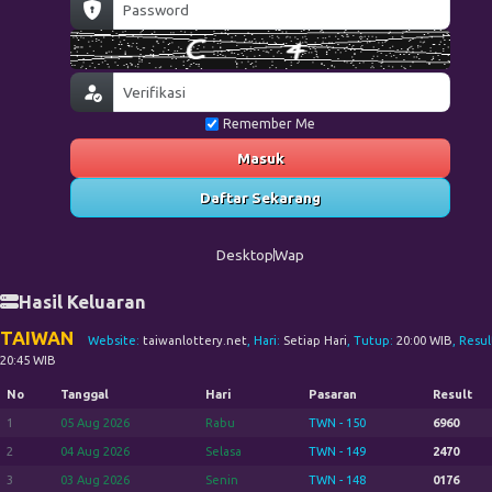
Remember Me
Masuk
Daftar Sekarang
Desktop
Wap
Hasil Keluaran
TAIWAN
Website:
taiwanlottery.net
, Hari:
Setiap Hari
, Tutup:
20:00 WIB
, Resul
20:45 WIB
No
Tanggal
Hari
Pasaran
Result
1
05 Aug 2026
Rabu
TWN - 150
6960
2
04 Aug 2026
Selasa
TWN - 149
2470
3
03 Aug 2026
Senin
TWN - 148
0176